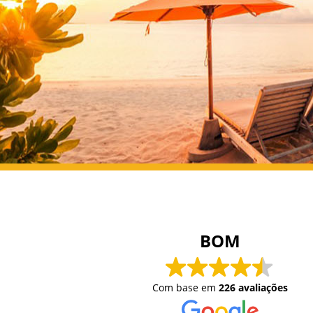
Alessandro da Paixão
15/01/2021
BOM
Lugal realmente aconchegante, bem
perto das praias. Café da manhã Bom,
Com base em
226 avaliações
quartos bons.