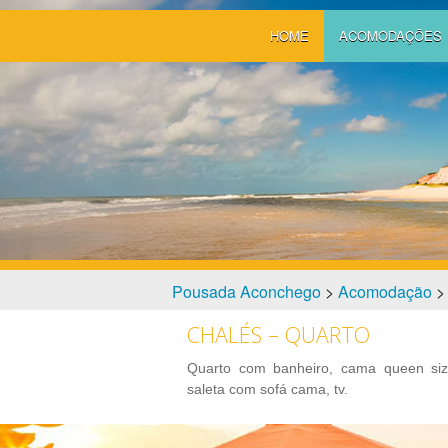
HOME
ACOMODAÇÕES
O que oferecemos
Suítes
Bar e Restaurante
Jardim e Piscinas
Pousada Aconchego
>
Acomodação
CHALÉS – QUARTO
Quarto com banheiro, cama queen size,
saleta com sofá cama, tv.