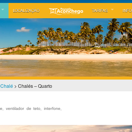
LOCALIZAÇÃO
TARIFAS
INF
Nossas Tarifas
Blog
Regulamento
Galer
Disponibilidade de Res
Even
Avaliação TripAdvisor
Notíc
>
Chalé
> Chalés – Quarto
Pass
 ventilador de teto, interfone,