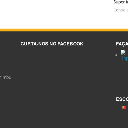
Super 
local l
Consult
correri
localiz
Muito 
jardins
CURTA-NOS NO FACEBOOK
FAÇA
itimbu
ESCO