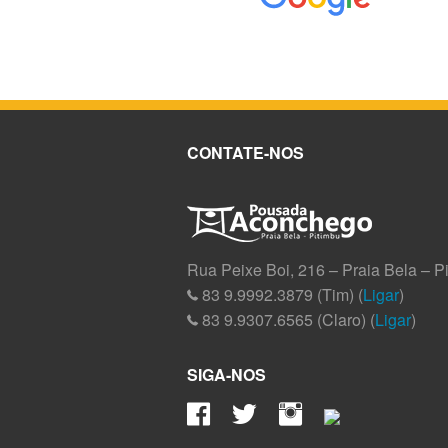
CONTATE-NOS
Rua Peixe Boi, 216 – Praia Bela – P
83 9.9992.3879 (Tim) (
Ligar
)
83 9.9307.6565 (Claro) (
Ligar
)
SIGA-NOS