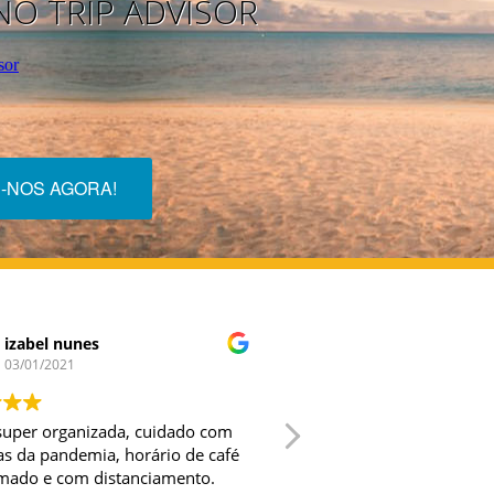
NO TRIP ADVISOR
E-NOS AGORA!
izabel nunes
Thiago Moura T
03/01/2021
23/12/2020
super organizada, cuidado com
Lugar aconchegante, to
as da pandemia, horário de café
super bem os hóspedes
mado e com distanciamento.
quartos com ar, tv a c