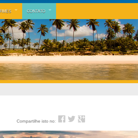
ORMES
CONTATO
Via E-mail
ia
Via Whatsapp
erva
tos
55 83 9.9992.3879
ias
eios
Compartilhe isto no: