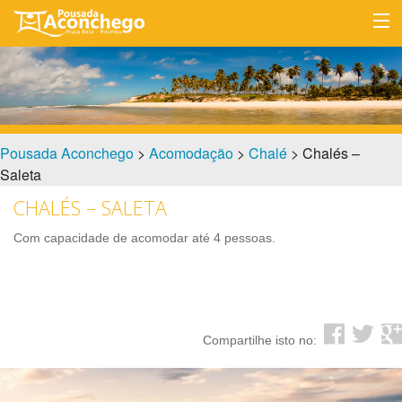
HOME
ACOMODAÇÕES
LOCALIZAÇÃO
Pousada Aconchego
>
Acomodação
>
Chalé
> Chalés –
Saleta
TARIFAS
CHALÉS – SALETA
INFORMES
Com capacidade de acomodar até 4 pessoas.
CONTATO
Compartilhe isto no: