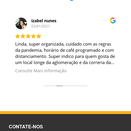
izabel nunes
03/01/2021
Linda, super organizada, cuidado com as regras
da pandemia, horário de café programado e com
distanciamento. Super indico para quem gosta de
um local longe da aglomeração e da correria da
cidade. A pousada se localiza em local afastado e
Consulte Mais informação
tranquilo. Muito bom gosto na decoração e
jardins lindamente planejado.
CONTATE-NOS