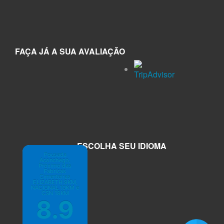
FAÇA JÁ A SUA AVALIAÇÃO
ESCOLHA SEU IDIOMA
Pousada
Aconchego,
Próximo das
Fábricas
Cimenteiras
ELIZABETH 9KM,
NACIONAL 10KM e
CSN 18KM
8.9