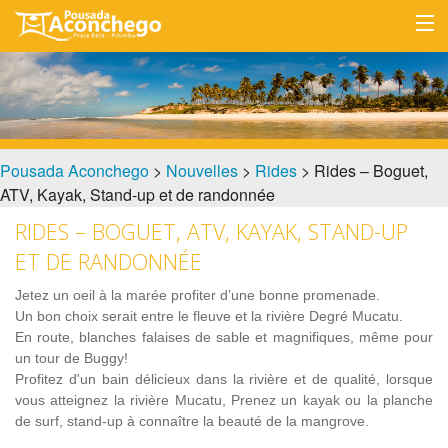
ACCUEIL
HÉBERGEMENT
EMPLACEMENT
Pousada Aconchego
>
Nouvelles
>
Rides
> Rides – Boguet,
ATV, Kayak, Stand-up et de randonnée
TARIFS
RIDES – BOGUET, ATV, KAYAK, STAND-UP
RAPPORTS
ET DE RANDONNÉE
CONTACT
Jetez un oeil à la marée profiter d’une bonne promenade.
Un bon choix serait entre le fleuve et la rivière Degré Mucatu.
En route, blanches falaises de sable et magnifiques, même pour
un tour de Buggy!
Profitez d'un bain délicieux dans la rivière et de qualité, lorsque
vous atteignez la rivière Mucatu, Prenez un kayak ou la planche
de surf, stand-up à connaître la beauté de la mangrove.