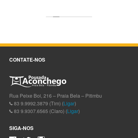
CONTATE-NOS
Rua Peixe Boi, 216 – Praia Bela – Pitimbu
83 9.9992.3879 (Tim) (
Ligar
)
83 9.9307.6565 (Claro) (
Ligar
)
SIGA-NOS